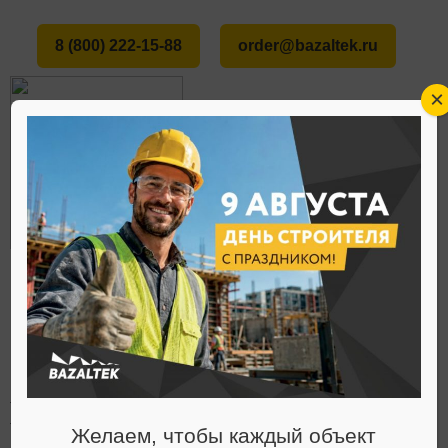
8 (800) 222-15-88
order@bazaltek.ru
×
ГЛАВНАЯ
О НАС
НОВОСТИ
ИНДИВИДУАЛЬНОЕ РЕШЕНИЕ И
МНОГОКРАТНЫЕ СОГЛАСОВАНИЯ: КАК
МЕНЮ
РАЗРАБОТАТЬ НЕСТАНДАРТНУЮ
ТЕПЛОИЗОЛЯЦИЮ ДЛЯ РЕЗКОГО ПЕРЕПАДА
ТЕМПЕРАТУР
Желаем, чтобы каждый объект