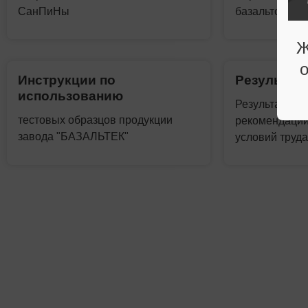
СанПиНы
базальтового
Ж
Инструкции по
Результат
использованию
Результаты п
тестовых образцов продукции
рекомендации
завода "БАЗАЛЬТЕК"
условий труд