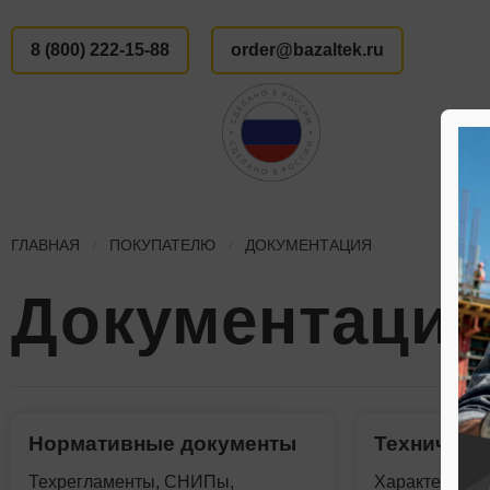
8 (800) 222-15-88
order@bazaltek.ru
ГЛАВНАЯ
ПОКУПАТЕЛЮ
ДОКУМЕНТАЦИЯ
Документаци
Нормативные документы
Техническ
Техрегламенты, СНИПы,
Характеристи