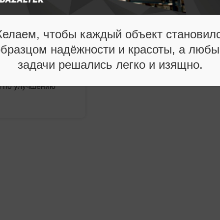
 волокна БСТВ
рулонов МБОР
елаем, чтобы каждый объект становил
образцом надёжности и красоты, а любы
ы СОУТ
задачи решались легко и изящно.
роведения СОУТ,
 по улучшению
а