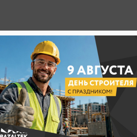
Продукция
Цены
Покупателю
я
ая документация
Монтаж
ки изоляции из
Базальтовых матов МБП и