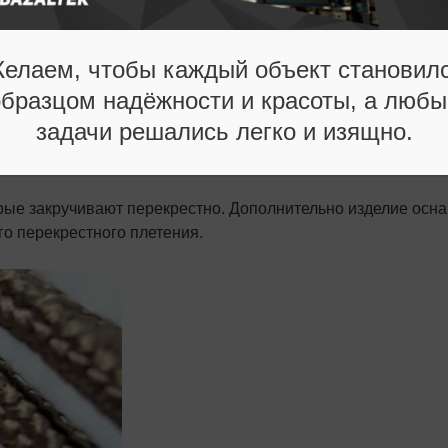
тойная альтернатива
елаем, чтобы каждый объект становил
образцом надёжности и красоты, а любы
который применяют в разных сферах промышленности и
задачи решались легко и изящно.
ся в качестве теплоизоляционного материала при проведен
орые закручивают перекрестно. Дополнительно изделие осн
го перекрестного плетения.