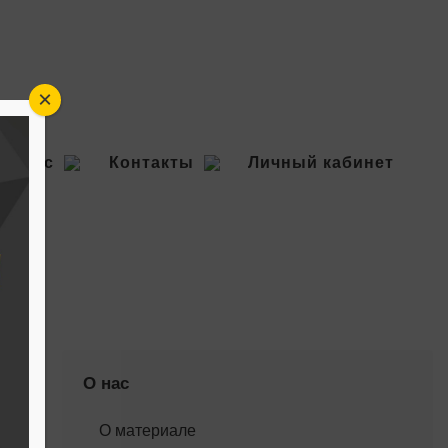
×
О нас
Контакты
Личный кабинет
О нас
О материале