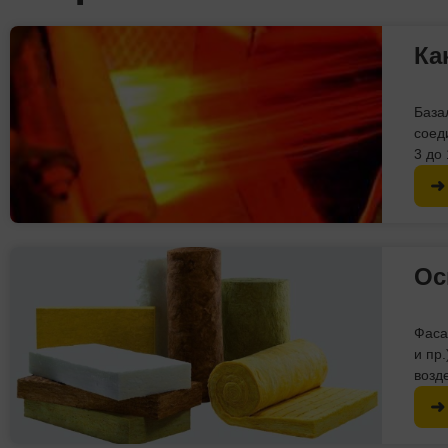
Ка
База
соед
3 до
➜
Ос
Фаса
и пр
возд
➜