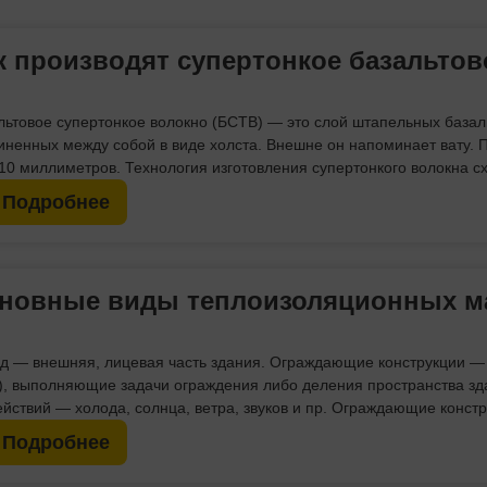
к производят супертонкое базальтов
льтовое супертонкое волокно (БСТВ) — это слой штапельных базал
иненных между собой в виде холста. Внешне он напоминает вату. 
 10 миллиметров. Технология изготовления супертонкого волокна схо
 Подробнее
новные виды теплоизоляционных м
д — внешняя, лицевая часть здания. Ограждающие конструкции — 
.), выполняющие задачи ограждения либо деления пространства зд
ействий — холода, солнца, ветра, звуков и пр. Ограждающие констр
 Подробнее