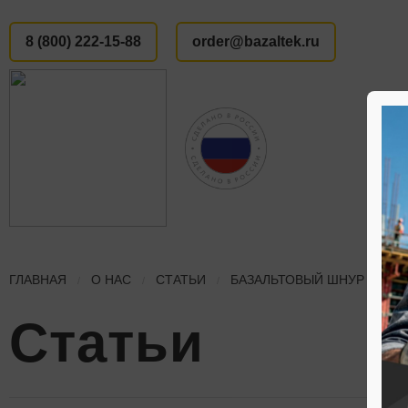
8 (800) 222-15-88
order@bazaltek.ru
ГЛАВНАЯ
О НАС
СТАТЬИ
БАЗАЛЬТОВЫЙ ШНУР – ДО
Статьи