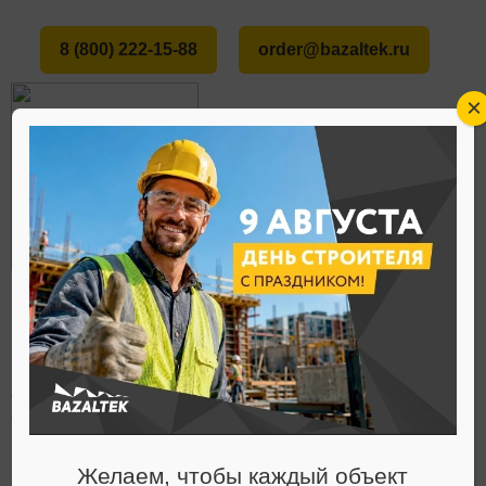
8 (800) 222-15-88
order@bazaltek.ru
×
ГЛАВНАЯ
О НАС
СТАТЬИ
В ИТАЛИИ УСПЕШНО ПРОТЕСТИРОВАЛИ
МЕНЮ
СЕЙСМОУСТОЙЧИВУЮ БАЗАЛЬТОВУЮ
СЕТКУ
Статьи
Желаем, чтобы каждый объект