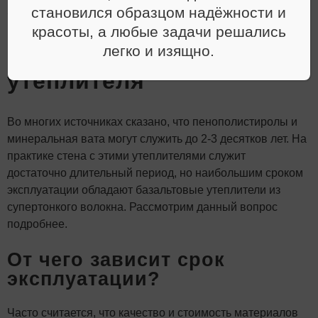
становился образцом надёжности и
красоты, а любые задачи решались
Срок службы
легко и изящно.
базальтового
утеплителя
Во многих источниках сказано, что пенополистиролы и
минеральная вата могут служить до 2-3 десятков лет. На
практике стена с этими утеплителями служит
достаточно длительный период, но наибольшим сроком
эксплуатации обладают
базальтовые утеплители
из
супертонкого волокна. Рассмотрим данный вопрос
подробнее.
От чего зависит срок
эксплуатации?
Часто считается, что качество и стоимость материалов