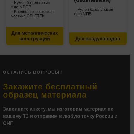
(безклеевая)
– Рулон базальтовый
euro-МБОР
– Рулон базальтовый
– Клеящая огнестойкая
euro-МПБ
мастика ОГНЕТЕК
Для металлических
конструкций
Для воздуховодов
ОСТАЛИСЬ ВОПРОСЫ?
Закажите бесплатный
образец материала
Заполните анкету, мы изготовим материал по
вашему ТЗ и отправим в любую точку России и
СНГ.