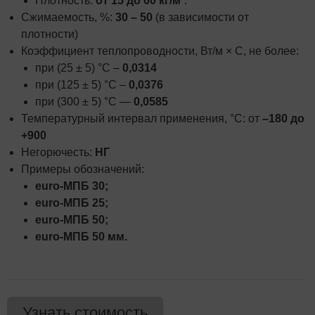
Плотность:
от 15 до 60 кг/м³
.
Сжимаемость, %:
30 – 50
(в зависимости от
плотности)
Коэффициент теплопроводности, Вт/м × С, не более:
при (25 ± 5) °С –
0,0314
при (125 ± 5) °С –
0,0376
при (300 ± 5) °С —
0,0585
Температурный интервал применения, °С: от
–180 до
+900
Негорючесть:
НГ
Примеры обозначений:
euro-МПБ 30;
euro-МПБ 25;
euro-МПБ 50;
euro-МПБ 50 мм.
Узнать стоимость