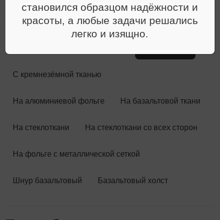
материалы
становился образцом надёжности и
красоты, а любые задачи решались
легко и изящно.
Обзор
Обрезь базальтовая
Без обкладки
С кремнезёмной тканью
На алюминиевой фольге
На базальтовой ткани
На стеклоткани
На стеклоткани со всех сторон
На фольге с металлической сеткой
Шнур базальтовый
Базальтовый холст