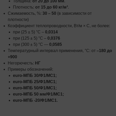
Толщина:
от 20 до 100 мм
.
Плотность:
от 15 до 60 кг/м³
.
Сжимаемость, %:
30 – 50
(в зависимости от
плотности)
Коэффициент теплопроводности, Вт/м × С, не более:
при (25 ± 5) °С –
0,0314
при (125 ± 5) °С –
0,0376
при (300 ± 5) °С —
0,0585
Температурный интервал применения, °С: от
–180 до
+900
Негорючесть:
НГ
Примеры обозначений:
euro-МПБ 30/Ф1/МС1;
euro-МПБ 25/Ф1/МС1;
euro-МПБ 50/Ф1/МС1;
euro-МПБ 50 мм/Ф1/МС1;
euro-МПБ -20/Ф1/МС1.