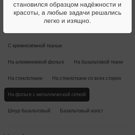
материалы
становился образцом надёжности и
красоты, а любые задачи решались
легко и изящно.
Обзор
Обрезь базальтовая
Без обкладки
С кремнезёмной тканью
На алюминиевой фольге
На базальтовой ткани
На стеклоткани
На стеклоткани со всех сторон
На фольге с металлической сеткой
Шнур базальтовый
Базальтовый холст