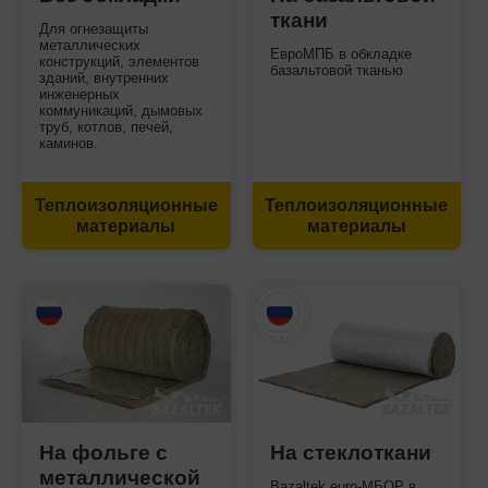
ткани
Для огнезащиты
металлических
ЕвроМПБ в обкладке
конструкций, элементов
базальтовой тканью
зданий, внутренних
инженерных
коммуникаций, дымовых
труб, котлов, печей,
каминов.
Теплоизоляционные
Теплоизоляционные
материалы
материалы
На фольге с
На стеклоткани
металлической
Bazaltek euro-МБОР в